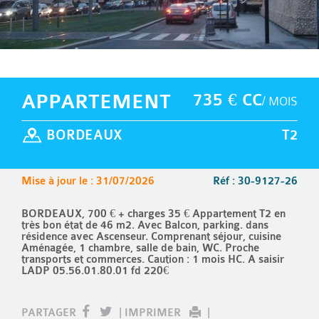
APPARTEMENT
735 € CC
/ MOIS
BORDEAUX
T2
Mise à jour le : 31/07/2026
Réf : 30-9127-26
BORDEAUX, 700 € + charges 35 € Appartement T2 en
très bon état de 46 m2. Avec Balcon, parking. dans
résidence avec Ascenseur. Comprenant séjour, cuisine
Aménagée, 1 chambre, salle de bain, WC. Proche
transports et commerces. Caution : 1 mois HC. A saisir
LADP 05.56.01.80.01 fd 220€
PARTAGER
|
IMPRIMER
|