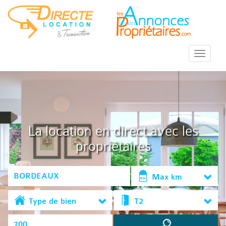
::Menu::
La location en direct avec les
propriétaires
Max km
Type de bien
T2