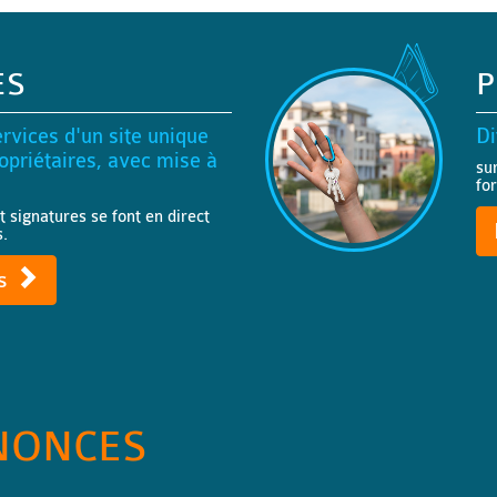
ES
P
rvices d'un site unique
Di
priétaires, avec mise à
su
fo
t signatures se font en direct
s.
ts
NONCES