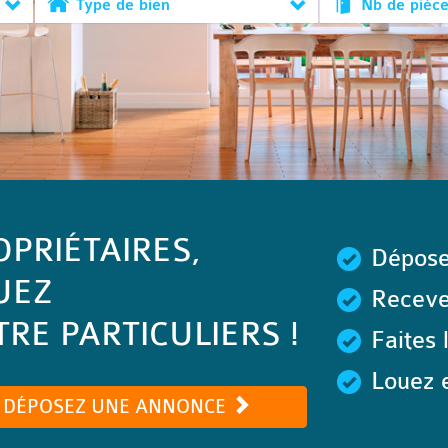
Type de bien
Nb de pièc
OPRIÉTAIRES,
Dépose
UEZ
Recevez
RE PARTICULIERS !
Faites 
Louez e
DÉPOSEZ UNE ANNONCE