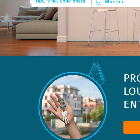
Max km
PR
LO
ENT