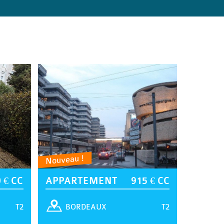
Nouveau !
 € CC
APPARTEMENT
915 € CC
T2
T2
BORDEAUX