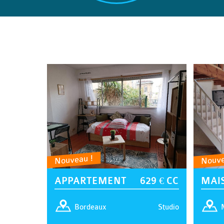
Nouveau !
Nouve
APPARTEMENT
629 € CC
MAI
Studio
Bordeaux