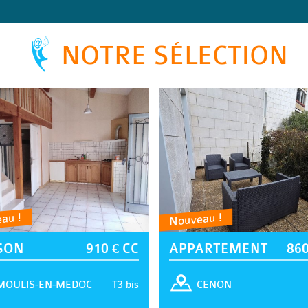
NOTRE SÉLECTION
au !
Nouveau !
SON
910 € CC
APPARTEMENT
860
T3 bis
MOULIS-EN-MEDOC
CENON