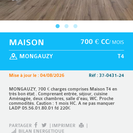
MAISON
700 € CC
/ MOIS
MONGAUZY
T4
Mise à jour le : 04/08/2026
Réf : 37-0431-24
MONGAUZY, 700 € charges comprises Maison T4 en
très bon état . Comprenant entrée, séjour, cuisine
Aménagée, deux chambres, salle d'eau, WC. Proche
commodités. Caution : 1 mois HC. A ne pas manquer
LADP 05.56.01.80.01 fd 220€
PARTAGER
|
IMPRIMER
|
BILAN ENERGETIQUE