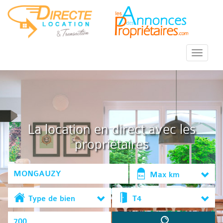
::Menu::
La location en direct avec les
propriétaires
Max km
Type de bien
T4