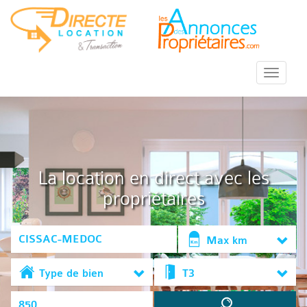
::Menu::
La location en direct avec les
propriétaires
Max km
Type de bien
T3