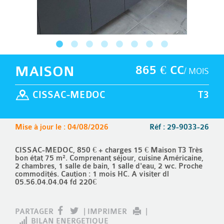
MAISON
865 € CC
/ MOIS
CISSAC-MEDOC
T3
Mise à jour le : 04/08/2026
Réf : 29-9033-26
CISSAC-MEDOC, 850 € + charges 15 € Maison T3 Très
bon état 75 m². Comprenant séjour, cuisine Américaine,
2 chambres, 1 salle de bain, 1 salle d'eau, 2 wc. Proche
commodités. Caution : 1 mois HC. A visiter dl
05.56.04.04.04 fd 220€
PARTAGER
|
IMPRIMER
|
BILAN ENERGETIQUE