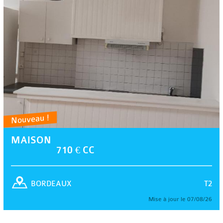
Nouveau !
MAISON
710 € CC
T2
BORDEAUX
Mise à jour le 07/08/26