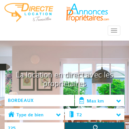
::Menu::
La location en direct avec les
propriétaires
Max km
Type de bien
T2