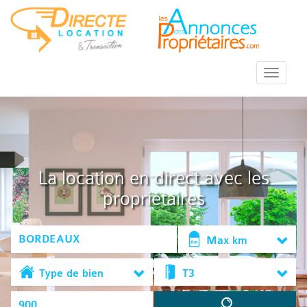
::Menu::
La location en direct avec les
propriétaires
Max km
Type de bien
T3