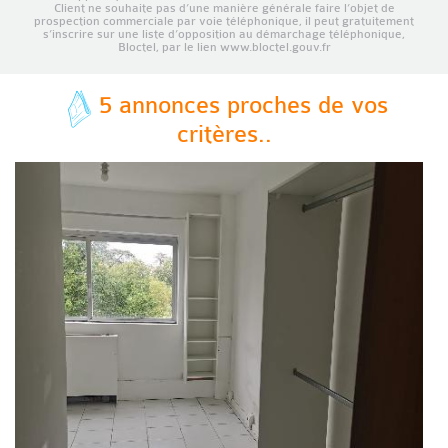
Client ne souhaite pas d’une manière générale faire l’objet de
prospection commerciale par voie téléphonique, il peut gratuitement
s’inscrire sur une liste d’opposition au démarchage téléphonique,
Bloctel, par le lien www.bloctel.gouv.fr
5 annonces proches de vos
critères..