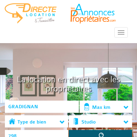
::Menu::
La location en direct avec les
propriétaires
Max km
Type de bien
Studio