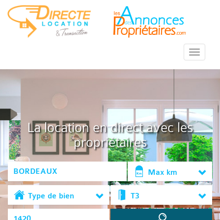
::Menu::
La location en direct avec les
propriétaires
Max km
Type de bien
T3