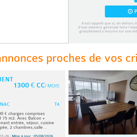
P
Il est rappelé que si, en dehors d
d’une manière générale faire l’obj
gratuitement s’inscrire sur une li
annonces proches de vos cri
MENT
1300 € CC
/ MOIS
T4
NAC
0 € charges comprises
 75 m2. Avec Balcon +
nant entrée, séjour, cuisine
ée, 2 chambres,salle ..
01-26
|
Mise à jour : 05/08/2026