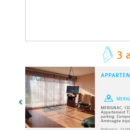
3 
APPARTE
C
/ MOIS
T4
MERIG
MERIGNAC, 130
ec
Appartement T3
jour,
parking. Compre
 ..
Aménagée équip
07/2026
Référence : 33-00