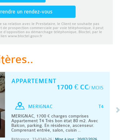
rendre un rendez-vous
e sa relation avec le Prestataire, le Client ne souhaite pas
et de prospection commerciale par voie téléphonique, il peut
ste d’opposition au démarchage téléphonique, Bloctel, par le
lien www.bloctel.gouv.fr
tères..
APPARTEMENT
1700 € CC
/ MOIS
T4
MERIGNAC
MERIGNAC, 1700 € charges comprises
Appartement T4 Très bon état 80 m2. Avec
Balcon, parking. En résidence, ascenseur.
Comprenant entrée, salon, cuisin ..
Référence : 33-0340-26
|
Mise à jour : 20/07/2026