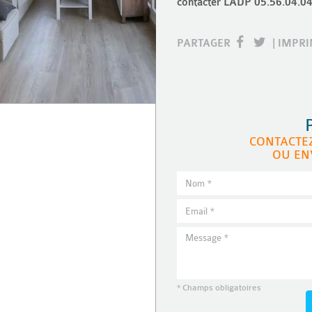
contacter LADP 05.56.04.04
PARTAGER
|
IMPR
CONTACTE
OU EN
* Champs obligatoires