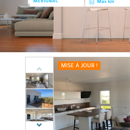
Max km
MISE À JOUR !