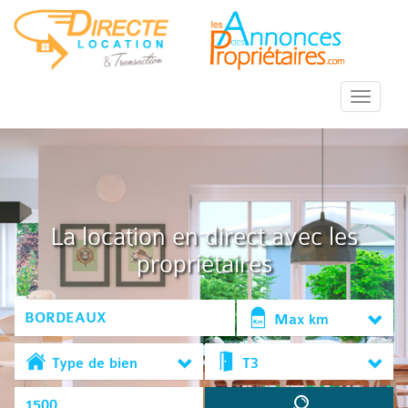
::Menu::
La location en direct avec les
propriétaires
Max km
Type de bien
T3