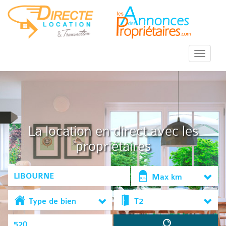
::Menu::
La location en direct avec les
propriétaires
Max km
Type de bien
T2