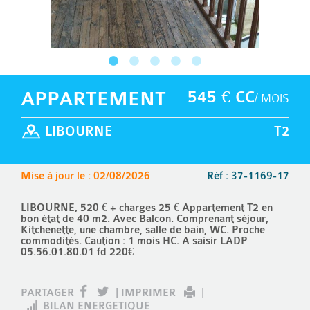
APPARTEMENT
545 € CC
/ MOIS
LIBOURNE
T2
Mise à jour le : 02/08/2026
Réf : 37-1169-17
LIBOURNE, 520 € + charges 25 € Appartement T2 en
bon état de 40 m2. Avec Balcon. Comprenant séjour,
Kitchenette, une chambre, salle de bain, WC. Proche
commodités. Caution : 1 mois HC. A saisir LADP
05.56.01.80.01 fd 220€
PARTAGER
|
IMPRIMER
|
BILAN ENERGETIQUE