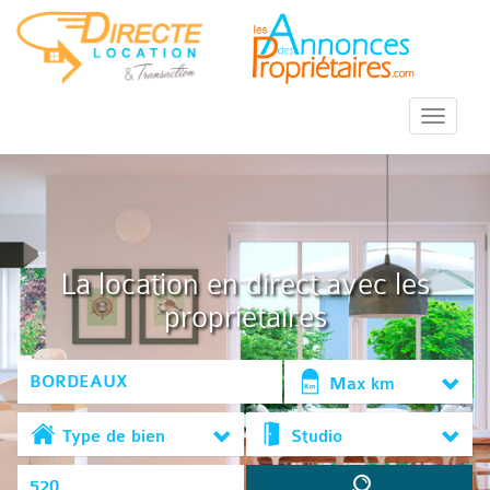
::Menu::
La location en direct avec les
propriétaires
Max km
Type de bien
Studio