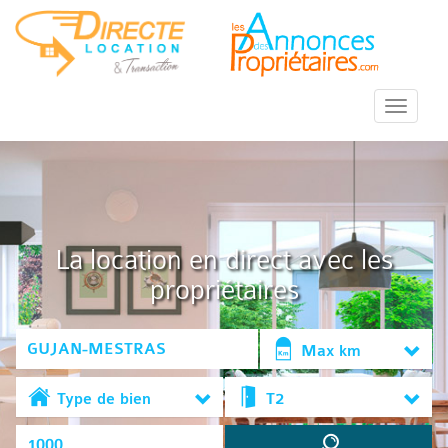
::Menu::
La location en direct avec les
propriétaires
Max km
Type de bien
T2