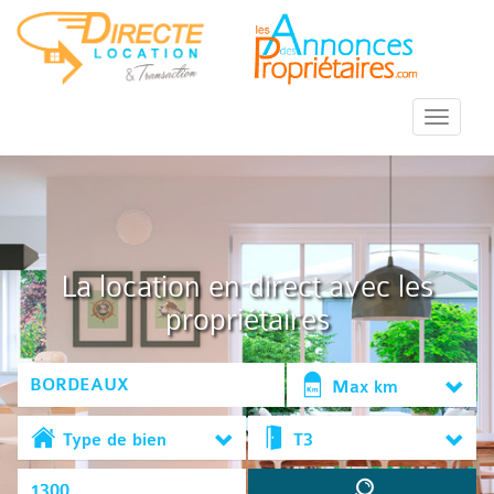
::Menu::
La location en direct avec les
propriétaires
Max km
Type de bien
T3