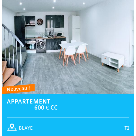
Nouveau !
APPARTEMENT
600 € CC
T2
BLAYE