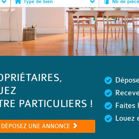
Type de bien
Nb de pièc
OPRIÉTAIRES,
Dépose
UEZ
Recevez
RE PARTICULIERS !
Faites 
Louez e
DÉPOSEZ UNE ANNONCE