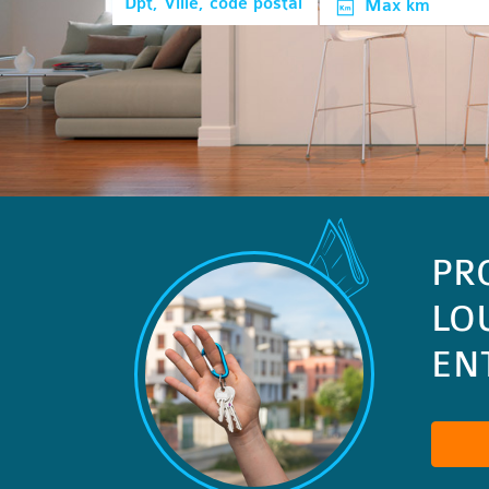
Max km
PR
LO
ENT