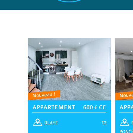
Nouveau !
Nouve
APPARTEMENT
600 € CC
APP
T2
BLAYE
PONC