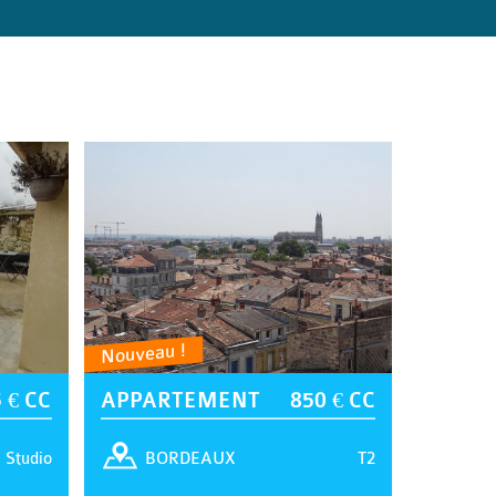
Nouveau !
 € CC
APPARTEMENT
850 € CC
Studio
T2
BORDEAUX