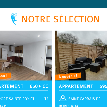
NOTRE SÉLECTION
au !
Nouveau !
ARTEMENT
650 € CC
APPARTEMENT
595
T2
PORT-SAINTE-FOY-ET-
SAINT-CAPRAIS-DE-
HAPT
BORDEAUX