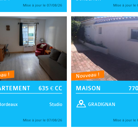
Mise à jour le 07/08/26
Mise à jour le
au !
Nouveau !
ARTEMENT
635 € CC
MAISON
770
Studio
Bordeaux
GRADIGNAN
Mise à jour le 07/08/26
Mise à jour le