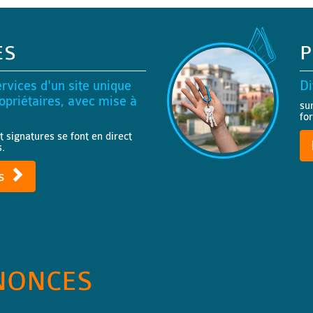
ES
P
rvices d'un site unique
Di
priétaires, avec mise à
su
fo
t signatures se font en direct
s.
ts
NONCES