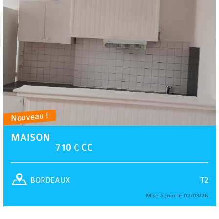
Nouveau !
MAISON
710 € CC
T2
BORDEAUX
Mise à jour le 07/08/26