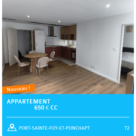
Nouveau !
APPARTEMENT
650 € CC
T2
PORT-SAINTE-FOY-ET-PONCHAPT