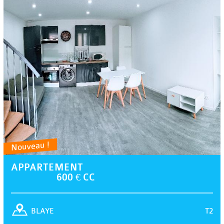
Nouveau !
APPARTEMENT
600 € CC
T2
BLAYE