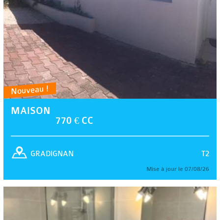
Nouveau !
MAISON
770 € CC
T2
GRADIGNAN
Mise à jour le 07/08/26