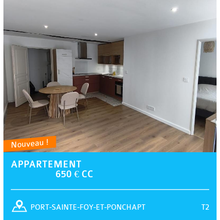
Nouveau !
APPARTEMENT
650 € CC
T2
PORT-SAINTE-FOY-ET-PONCHAPT