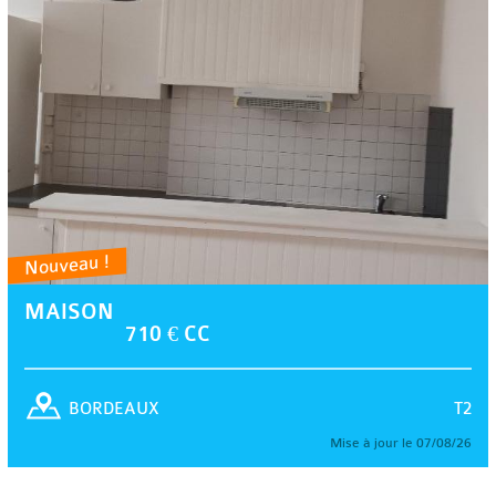
Nouveau !
MAISON
710 € CC
T2
BORDEAUX
Mise à jour le 07/08/26