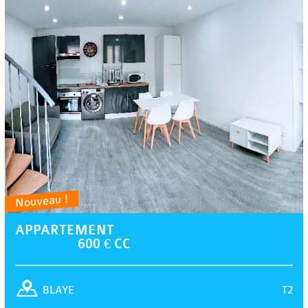
Nouveau !
APPARTEMENT
600 € CC
T2
BLAYE