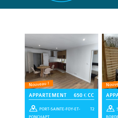
Nouveau !
Nouve
APPARTEMENT
650 € CC
APP
T2
PORT-SAINTE-FOY-ET-
PONCHAPT
BORD