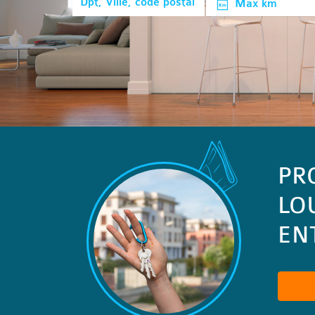
Max km
PR
LO
ENT