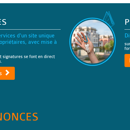
ES
P
rvices d'un site unique
Di
priétaires, avec mise à
su
fo
t signatures se font en direct
s.
ts
NONCES