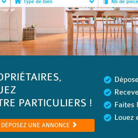
Type de bien
Nb de pièc
OPRIÉTAIRES,
Dépose
UEZ
Recevez
RE PARTICULIERS !
Faites 
Louez e
DÉPOSEZ UNE ANNONCE