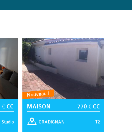
Nouveau !
 € CC
MAISON
770 € CC
Studio
T2
GRADIGNAN