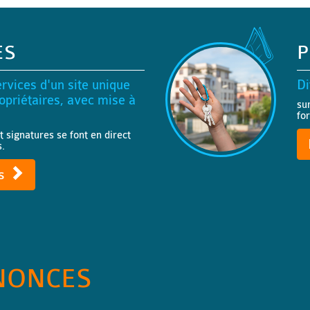
ES
P
rvices d'un site unique
Di
priétaires, avec mise à
su
fo
t signatures se font en direct
s.
ts
NONCES