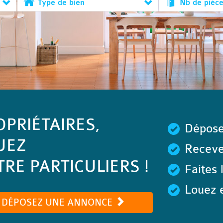
Type de bien
Nb de pièc
OPRIÉTAIRES,
Dépose
UEZ
Recevez
RE PARTICULIERS !
Faites 
Louez e
DÉPOSEZ UNE ANNONCE