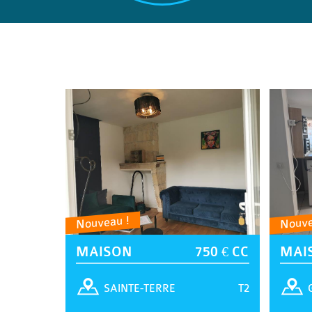
Nouveau !
Nouve
MAISON
750 € CC
MAI
T2
SAINTE-TERRE