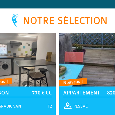
NOTRE SÉLECTION
au !
Nouveau !
SON
770 € CC
APPARTEMENT
820
T2
GRADIGNAN
PESSAC