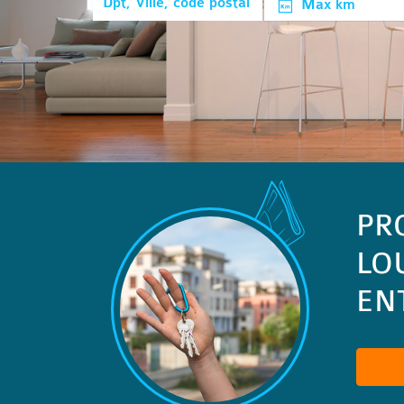
Max km
PR
LO
ENT