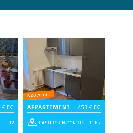
Nouveau !
 € CC
APPARTEMENT
450 € CC
T2
T1 bis
CASTETS-EN-DORTHE