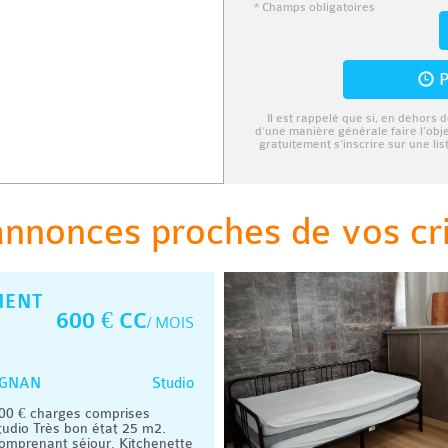
* Champs obligatoires
P
Il est rappelé que si, en dehors d
d’une manière générale faire l’obj
gratuitement s’inscrire sur une li
annonces proches de vos cri
MENT
600 € CC
/ MOIS
Studio
GNAN
0 € charges comprises
udio Très bon état 25 m2.
omprenant séjour, Kitchenette