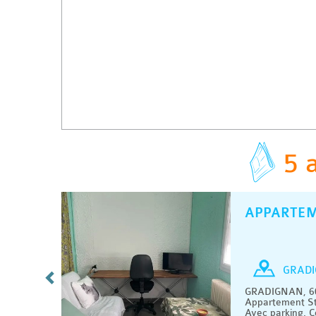
5 
APPARTE
C
/ MOIS
Studio
GRADI
es
GRADIGNAN, 60
 En
Appartement St
jour,
Avec parking. C