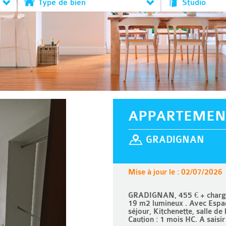
Type de bien
Studio
APPARTEMEN
GRADIGNAN
Mise à jour le : 02/07/2026
GRADIGNAN, 455 € + charges
19 m2 lumineux . Avec Espac
séjour, Kitchenette, salle d
Caution : 1 mois HC. A sais