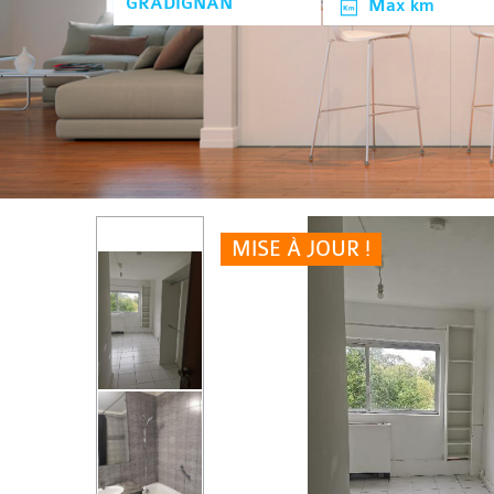
Max km
MISE À JOUR !