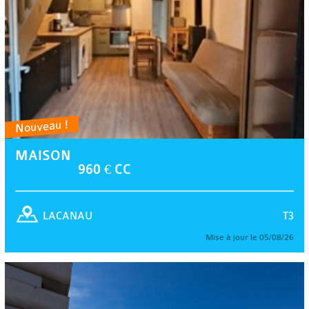
Nouveau !
MAISON
960 € CC
T3
LACANAU
Mise à jour le 05/08/26