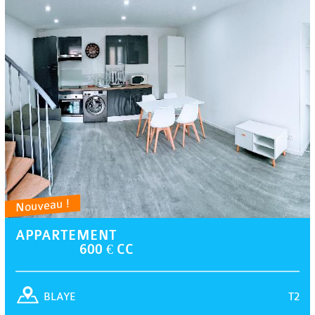
Nouveau !
APPARTEMENT
600 € CC
T2
BLAYE