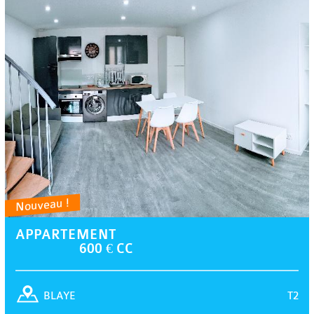
Nouveau !
APPARTEMENT
600 € CC
T2
BLAYE