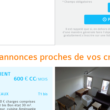
* Champs obligatoires
P
Il est rappelé que si, en dehors d
d’une manière générale faire l’obj
gratuitement s’inscrire sur une li
annonces proches de vos cri
MENT
600 € CC
/ MOIS
T1 bis
EAUX
 € charges comprises
 bis Bon état 30 m².
our, cuisine Aménagée