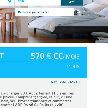
T
570 € CC
/ MOIS
T1 BIS
Réf : 29-0941-13
 + charges 30 € Appartement T1 bis en Très
r privée. Comprenant entrée, séjour, cuisine
e bain, WC. Proche transports et commerces.
contacter LADP 05.56.04.04.04 fd 220€