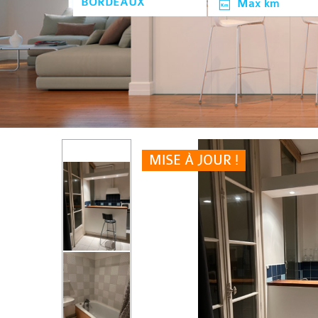
Max km
MISE À JOUR !