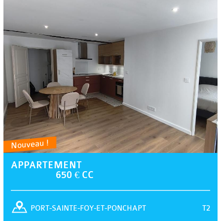
Nouveau !
APPARTEMENT
650 € CC
T2
PORT-SAINTE-FOY-ET-PONCHAPT