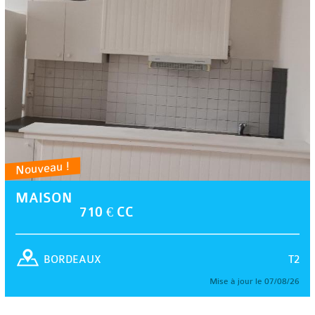
Nouveau !
MAISON
710 € CC
T2
BORDEAUX
Mise à jour le 07/08/26