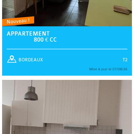
Nouveau !
APPARTEMENT
800 € CC
T2
BORDEAUX
Mise à jour le 07/08/26