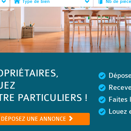
Type de bien
Nb de pièc
OPRIÉTAIRES,
Dépose
UEZ
Recevez
RE PARTICULIERS !
Faites 
Louez e
DÉPOSEZ UNE ANNONCE