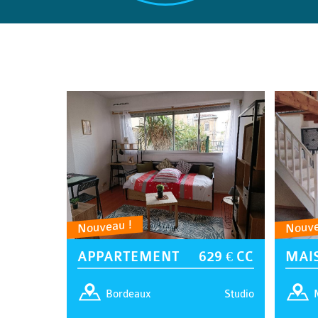
Nouveau !
Nouve
APPARTEMENT
629 € CC
MAI
Studio
Bordeaux