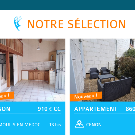
NOTRE SÉLECTION
au !
Nouveau !
SON
910 € CC
APPARTEMENT
860
T3 bis
MOULIS-EN-MEDOC
CENON