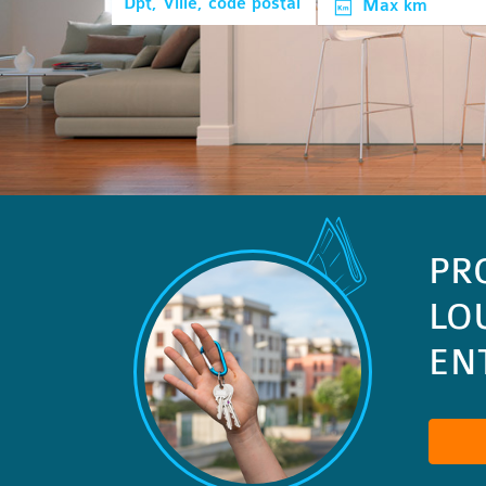
Max km
PR
LO
ENT