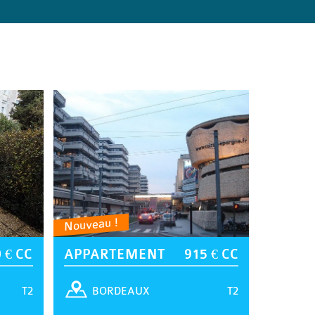
Nouveau !
 € CC
APPARTEMENT
915 € CC
T2
T2
BORDEAUX