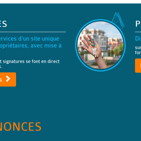
ES
P
rvices d'un site unique
Di
priétaires, avec mise à
su
fo
t signatures se font en direct
s.
ts
NONCES