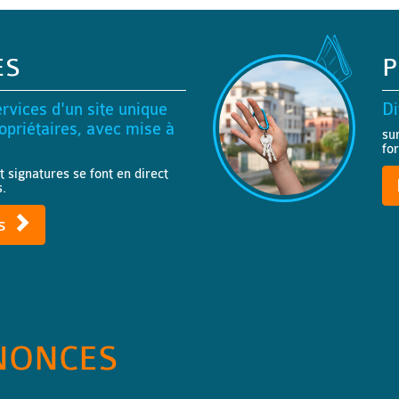
ES
P
rvices d'un site unique
Di
priétaires, avec mise à
su
fo
t signatures se font en direct
s.
ts
NONCES