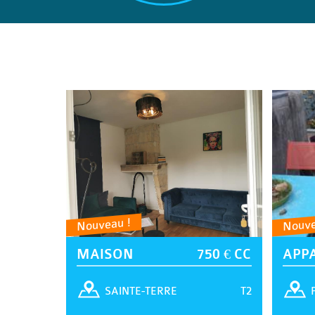
Nouveau !
Nouve
MAISON
750 € CC
APP
T2
SAINTE-TERRE