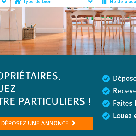
Type de bien
Nb de pièc
OPRIÉTAIRES,
Dépose
UEZ
Recevez
RE PARTICULIERS !
Faites 
Louez e
DÉPOSEZ UNE ANNONCE