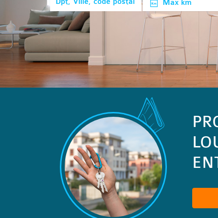
Max km
PR
LO
ENT