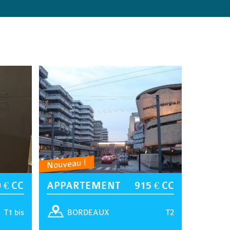
Nouveau !
 € CC
APPARTEMENT
915 € CC
T1 bis
T2
BORDEAUX