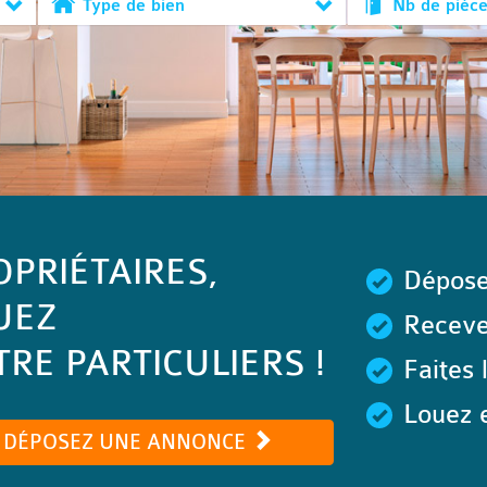
Type de bien
Nb de pièc
OPRIÉTAIRES,
Dépose
UEZ
Recevez
RE PARTICULIERS !
Faites 
Louez e
DÉPOSEZ UNE ANNONCE