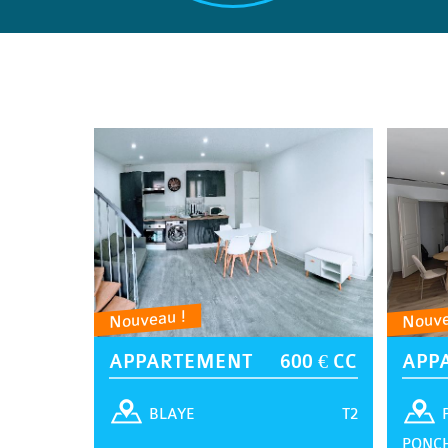
Nouveau !
Nouve
APPARTEMENT
600 € CC
APP
T2
BLAYE
PONC