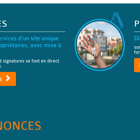
ES
P
rvices d'un site unique
Di
priétaires, avec mise à
su
fo
t signatures se font en direct
s.
ts
NONCES