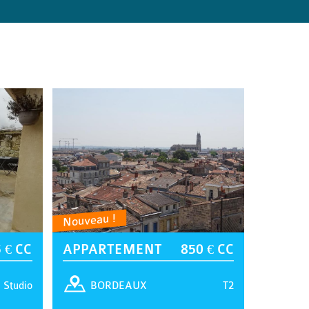
Nouveau !
 € CC
APPARTEMENT
850 € CC
Studio
T2
BORDEAUX