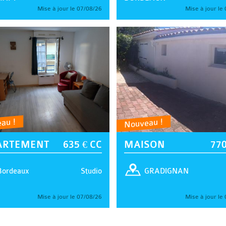
Mise à jour le 07/08/26
Mise à jour le
au !
Nouveau !
ARTEMENT
635 € CC
MAISON
770
Studio
Bordeaux
GRADIGNAN
Mise à jour le 07/08/26
Mise à jour le