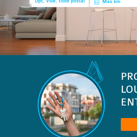
Max km
PR
LO
ENT