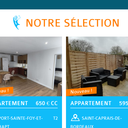
NOTRE SÉLECTION
au !
Nouveau !
ARTEMENT
650 € CC
APPARTEMENT
595
T2
PORT-SAINTE-FOY-ET-
SAINT-CAPRAIS-DE-
HAPT
BORDEAUX