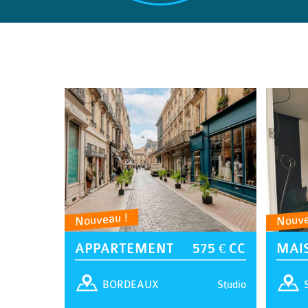
Nouveau !
Nouve
APPARTEMENT
575 € CC
MAI
Studio
BORDEAUX