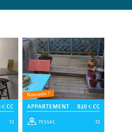
Nouveau !
 € CC
APPARTEMENT
820 € CC
T2
T2
PESSAC