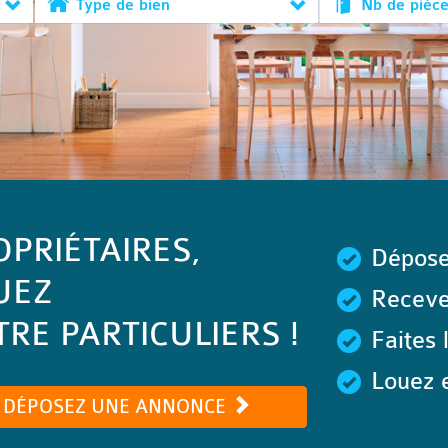
Type de bien
Nb de pièc
OPRIÉTAIRES,
Dépose
UEZ
Recevez
RE PARTICULIERS !
Faites 
Louez e
DÉPOSEZ UNE ANNONCE