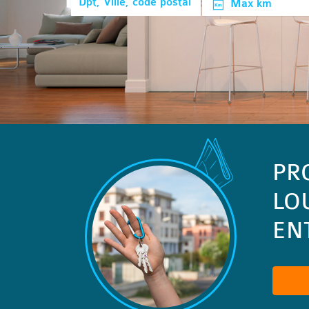
Max km
PR
LO
ENT