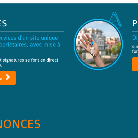
ES
P
rvices d'un site unique
Di
priétaires, avec mise à
su
fo
t signatures se font en direct
s.
ts
NONCES