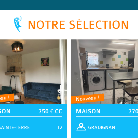
NOTRE SÉLECTION
au !
Nouveau !
SON
750 € CC
MAISON
770
T2
SAINTE-TERRE
GRADIGNAN