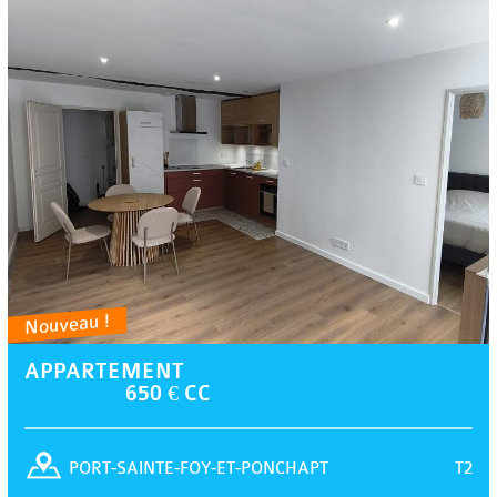
Nouveau !
APPARTEMENT
650 € CC
T2
PORT-SAINTE-FOY-ET-PONCHAPT