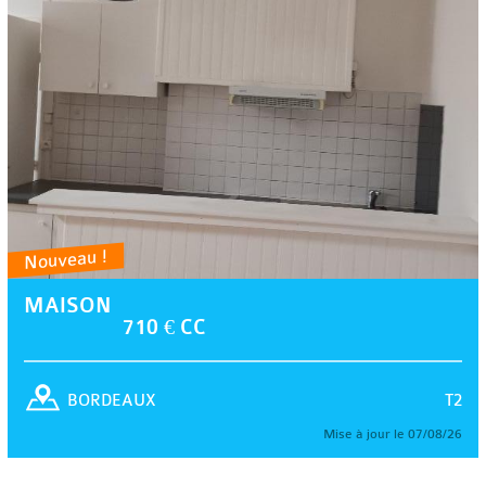
Nouveau !
MAISON
710 € CC
T2
BORDEAUX
Mise à jour le 07/08/26