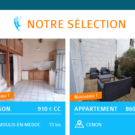
NOTRE SÉLECTION
au !
Nouveau !
SON
910 € CC
APPARTEMENT
860
T3 bis
MOULIS-EN-MEDOC
CENON