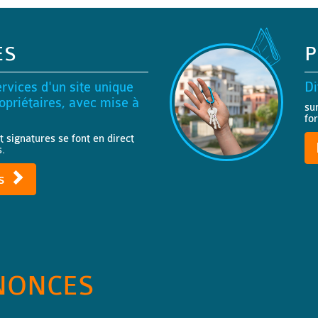
ES
P
rvices d'un site unique
Di
priétaires, avec mise à
su
fo
t signatures se font en direct
s.
ts
NONCES