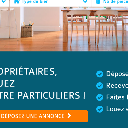
Type de bien
Nb de pièc
OPRIÉTAIRES,
Dépose
UEZ
Recevez
RE PARTICULIERS !
Faites 
Louez e
DÉPOSEZ UNE ANNONCE