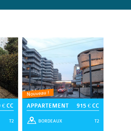
Nouveau !
 € CC
APPARTEMENT
915 € CC
T2
T2
BORDEAUX