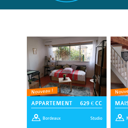
Nouveau !
Nouve
APPARTEMENT
629 € CC
MAI
Studio
Bordeaux