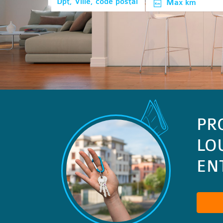
Max km
PR
LO
ENT