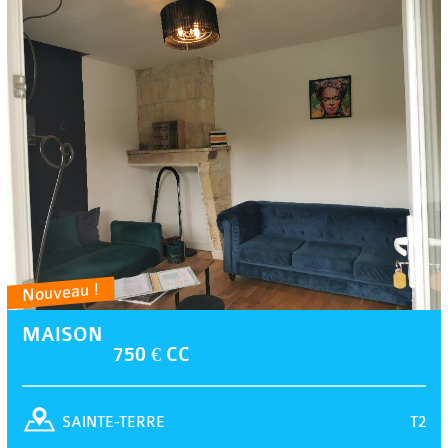
Nouveau !
MAISON
750 € CC
T2
SAINTE-TERRE