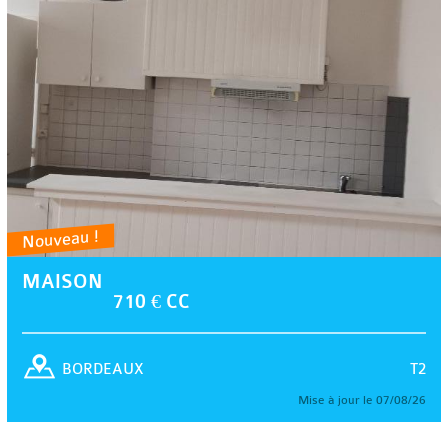
Nouveau !
MAISON
710 € CC
T2
BORDEAUX
Mise à jour le 07/08/26