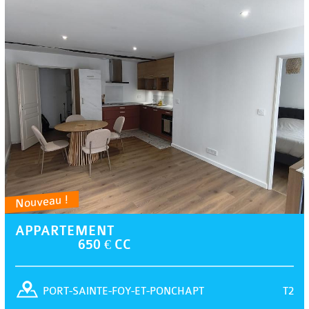
Nouveau !
APPARTEMENT
650 € CC
T2
PORT-SAINTE-FOY-ET-PONCHAPT