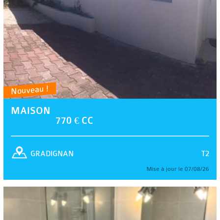
Nouveau !
MAISON
770 € CC
T2
GRADIGNAN
Mise à jour le 07/08/26