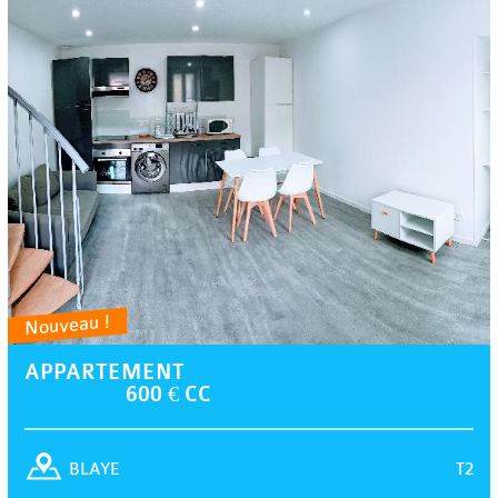
Nouveau !
APPARTEMENT
600 € CC
T2
BLAYE