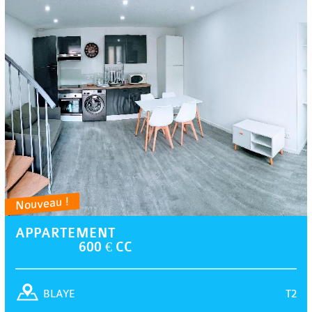
Nouveau !
APPARTEMENT
600 € CC
T2
BLAYE