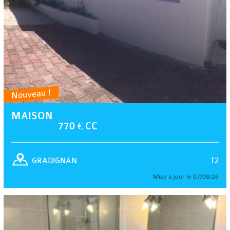
Nouveau !
MAISON
770 € CC
T2
GRADIGNAN
Mise à jour le 07/08/26