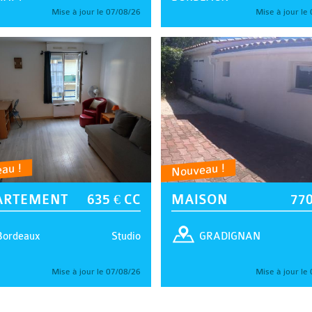
Mise à jour le 07/08/26
Mise à jour le
au !
Nouveau !
ARTEMENT
635 € CC
MAISON
770
Studio
Bordeaux
GRADIGNAN
Mise à jour le 07/08/26
Mise à jour le