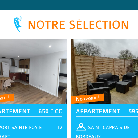
NOTRE SÉLECTION
au !
Nouveau !
ARTEMENT
650 € CC
APPARTEMENT
595
T2
PORT-SAINTE-FOY-ET-
SAINT-CAPRAIS-DE-
HAPT
BORDEAUX