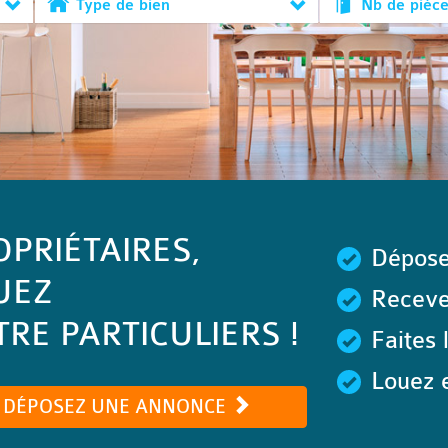
Type de bien
Nb de pièc
OPRIÉTAIRES,
Dépose
UEZ
Recevez
RE PARTICULIERS !
Faites 
Louez e
DÉPOSEZ UNE ANNONCE