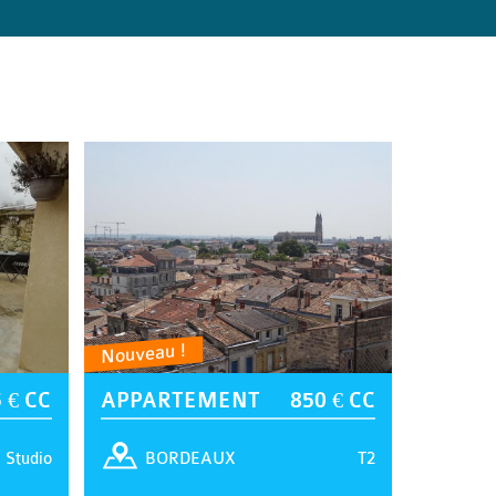
Nouveau !
 € CC
APPARTEMENT
850 € CC
Studio
T2
BORDEAUX