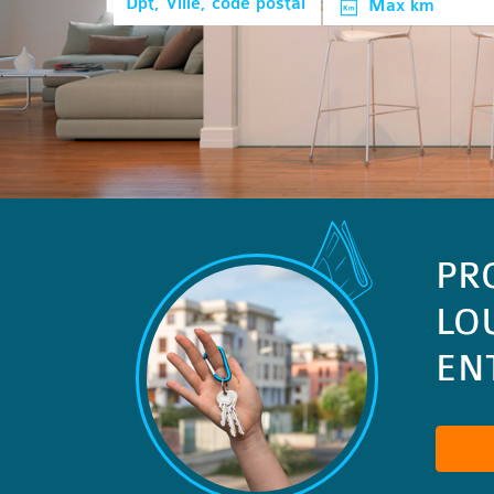
Max km
PR
LO
ENT