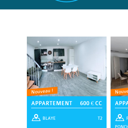
Nouveau !
Nouve
APPARTEMENT
600 € CC
APP
T2
BLAYE
PONC