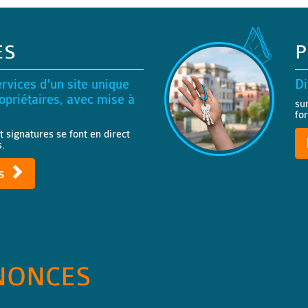
ES
P
rvices d'un site unique
Di
priétaires, avec mise à
su
fo
t signatures se font en direct
s.
ts
NONCES