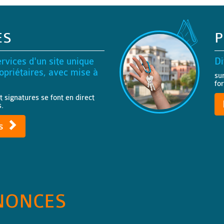
ES
P
rvices d'un site unique
Di
priétaires, avec mise à
su
fo
t signatures se font en direct
s.
ts
NONCES