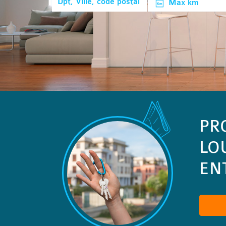
Max km
PR
LO
ENT