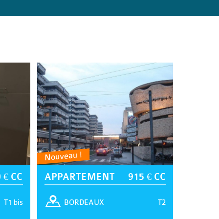
Nouveau !
 € CC
APPARTEMENT
915 € CC
T1 bis
T2
BORDEAUX