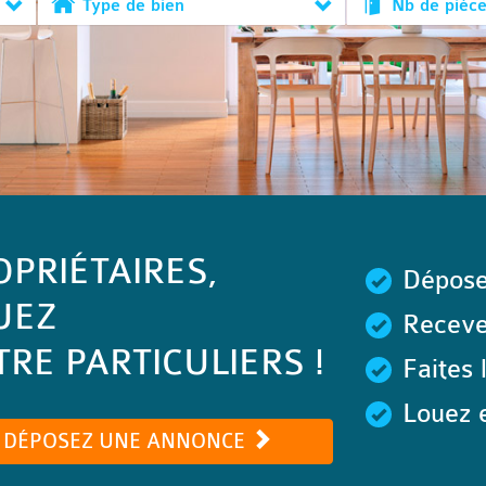
Type de bien
Nb de pièc
OPRIÉTAIRES,
Dépose
UEZ
Recevez
RE PARTICULIERS !
Faites 
Louez e
DÉPOSEZ UNE ANNONCE