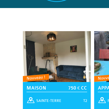
Nouveau !
Nouve
MAISON
750 € CC
APP
T2
SAINTE-TERRE