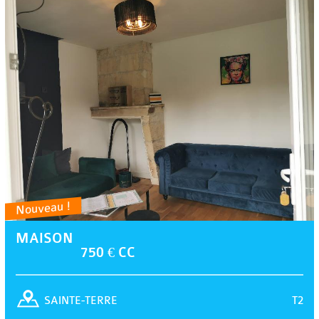
Nouveau !
MAISON
750 € CC
T2
SAINTE-TERRE