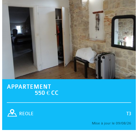
APPARTEMENT
550 € CC
T3
REOLE
Mise à jour le 09/08/26