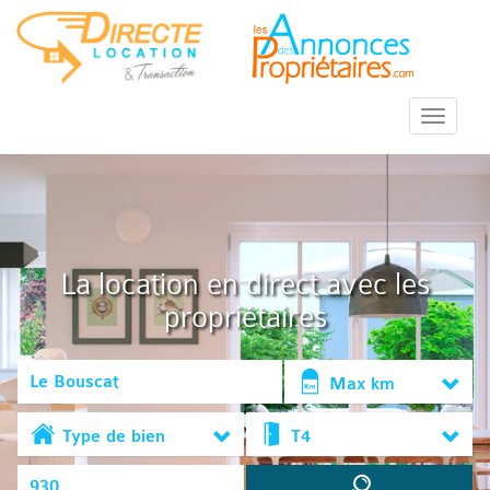
::Menu::
La location en direct avec les
propriétaires
Max km
Type de bien
T4