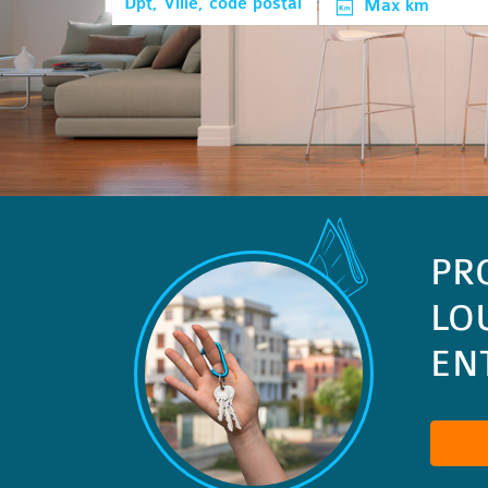
Max km
PR
LO
ENT