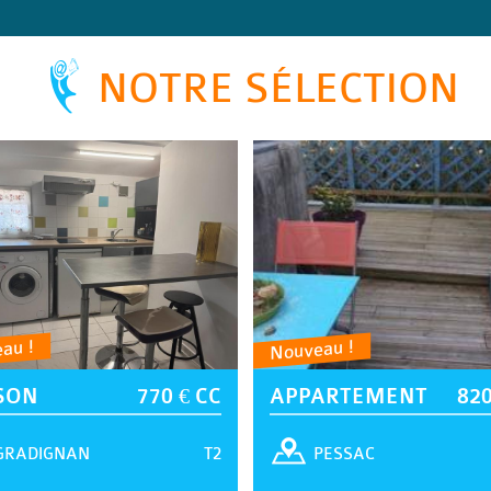
NOTRE SÉLECTION
au !
Nouveau !
SON
770 € CC
APPARTEMENT
820
T2
GRADIGNAN
PESSAC