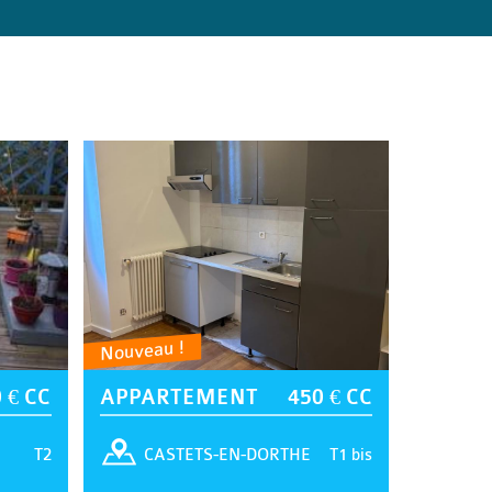
Nouveau !
 € CC
APPARTEMENT
450 € CC
T2
T1 bis
CASTETS-EN-DORTHE