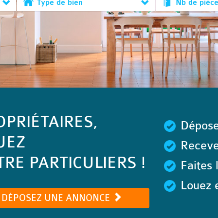
Type de bien
Nb de pièc
OPRIÉTAIRES,
Dépose
UEZ
Recevez
RE PARTICULIERS !
Faites 
Louez e
DÉPOSEZ UNE ANNONCE