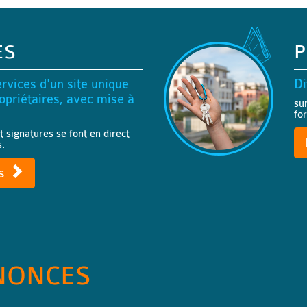
ES
P
rvices d'un site unique
Di
priétaires, avec mise à
su
fo
t signatures se font en direct
s.
ts
NONCES