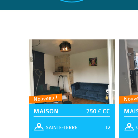
Nouveau !
Nouve
MAISON
750 € CC
MAI
T2
SAINTE-TERRE